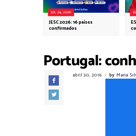
JUL 24, 2026
J
JESC 2026: 16 países
ES
confirmados
co
Eu
Portugal: conh
abril 30, 2016
by
Maria Sil
/