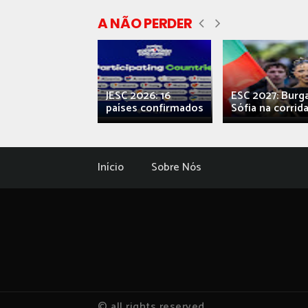
A NÃO PERDER
ecial] ‘Viva,
JESC 2026: 16
ESC 2027: Burg
ova’: o caos...
países confirmados
Sófia na corrida.
Início
Sobre Nós
© all rights reserved