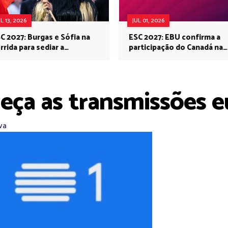
UL 13, 2026
JUL 01, 2026
C 2027: Burgas e Sófia na
ESC 2027: EBU confirma a
rrida para sediar a
participação do Canadá na
rovisão no próximo ano
Eurovisão do próximo ano
eça as transmissões e
va