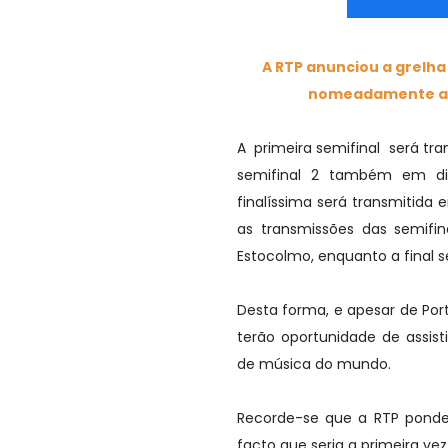
A RTP anunciou a grelha
nomeadamente as
A primeira semifinal será tra
semifinal 2 também em dif
finalíssima será transmitida e
as transmissões das semif
Estocolmo, enquanto a final 
Desta forma, e apesar de Por
terão oportunidade de assisti
de música do mundo.
Recorde-se que a RTP ponde
facto que seria a primeira ve