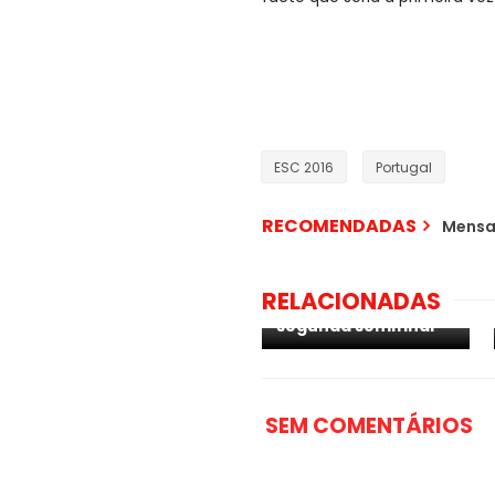
ESC 2016
Portugal
RECOMENDADAS
Mensa
[PODCAST] EP. 25 -
RELACIONADAS
Rescaldo da
segunda semifinal
SEM COMENTÁRIOS