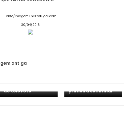
Fonte/Imagem:ESCPortugal.com
30/04/2016
gem antiga
ESC 2025: vários
países vão pedir
esclarecimentos à
[PODCAST] EP. 24 -
EBU sobre sistema
Rescaldo da
de televoto
primeira semifinal