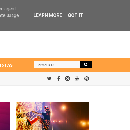
er-agent
rate usage
LEARN MORE
GOT IT
ISTAS