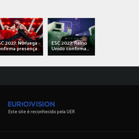
SC 2027: Noruega
ESC 2027: Reino
França: Alec e
onfirma presença
Unido confirma...
Qali" represen
Este site é reconhecido pela UER