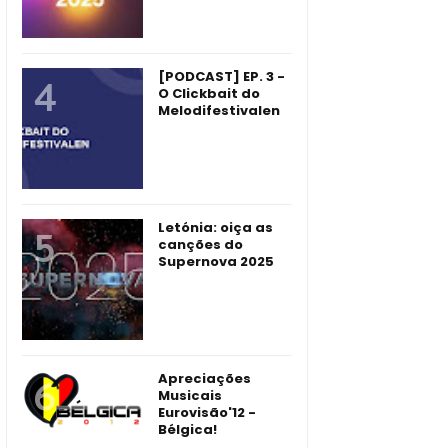
[PODCAST] EP. 3 -
O Clickbait do
Melodifestivalen
Letónia: oiça as
canções do
Supernova 2025
Apreciações
Musicais
Eurovisão'12 -
Bélgica!