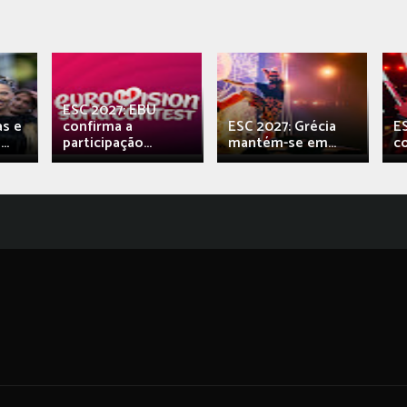
ESC 2027: EBU
as e
confirma a
ESC 2027: Grécia
E
..
participação...
mantém-se em...
c