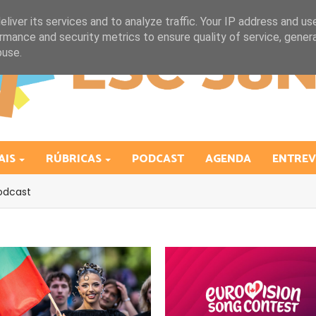
liver its services and to analyze traffic. Your IP address and us
rmance and security metrics to ensure quality of service, gene
buse.
AIS
RÚBRICAS
PODCAST
AGENDA
ENTREV
odcast