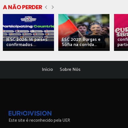
A NÃO PERDER
ESC 
JESC 2026: 16 países
ESC 2027: Burgas e
conf
confirmados
Sófia na corrida...
parti
Início
Sobre Nós
Este site é reconhecido pela UER