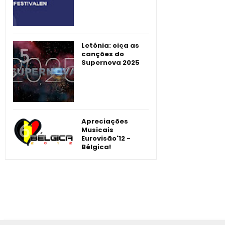
Letónia: oiça as
canções do
Supernova 2025
Apreciações
Musicais
Eurovisão'12 -
Bélgica!