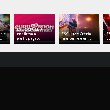
ESC 2027: EBU
as e
confirma a
ESC 2027: Grécia
E
..
participação...
mantém-se em...
c