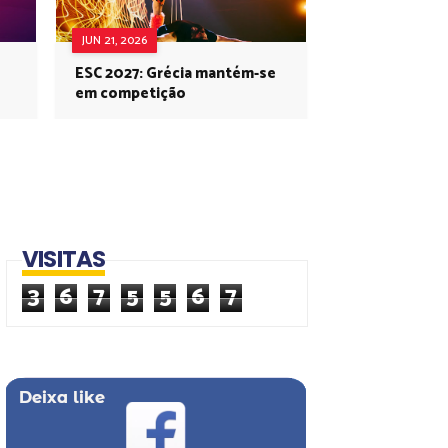
JUN 21, 2026
ESC 2027: Grécia mantém-se
em competição
VISITAS
3
6
7
5
5
6
7