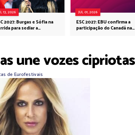
UL 13, 2026
JUL 01, 2026
C 2027: Burgas e Sófia na
ESC 2027: EBU confirma a
rrida para sediar a
participação do Canadá na
rovisão no próximo ano
Eurovisão do próximo ano
as une vozes cipriotas
cas de Eurofestivais