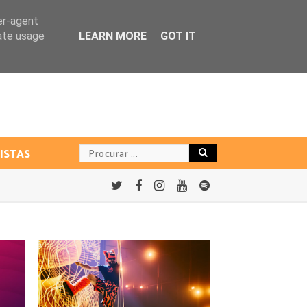
er-agent
rate usage
LEARN MORE
GOT IT
ISTAS