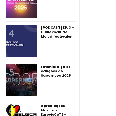
[PODCAST] EP. 3 -
O Clickbait do
Melodifestivalen
Letónia: oiça as
canções do
Supernova 2025
Apreciações
Musicais
Eurovisão'12 -