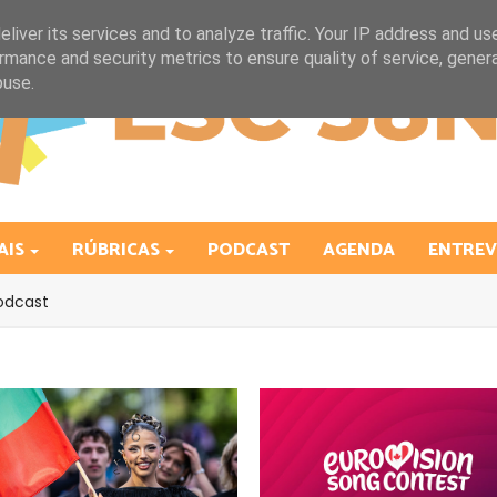
liver its services and to analyze traffic. Your IP address and us
rmance and security metrics to ensure quality of service, gene
buse.
AIS
RÚBRICAS
PODCAST
AGENDA
ENTREV
odcast