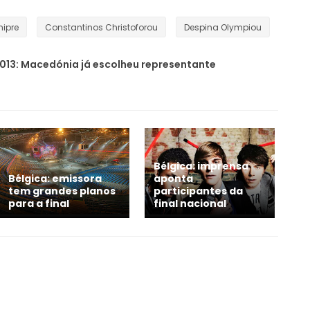
hipre
Constantinos Christoforou
Despina Olympiou
013: Macedónia já escolheu representante
Bélgica: imprensa
Bélgica: emissora
aponta
tem grandes planos
participantes da
para a final
final nacional