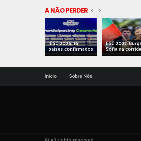
A NÃO PERDER
ecial] ‘Viva,
JESC 2026: 16
ESC 2027: Burg
ova’: o caos...
países confirmados
Sófia na corrida.
Início
Sobre Nós
© all rights reserved