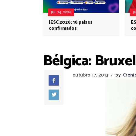
JUL 24, 2026
J
JESC 2026: 16 países
ES
confirmados
co
Eu
Bélgica: Bruxel
outubro 17, 2013
by
Cróni
/