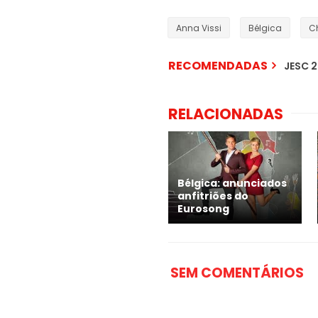
Anna Vissi
Bélgica
C
RECOMENDADAS
JESC 2
RELACIONADAS
Bélgica: anunciados
anfitriões do
Eurosong
SEM COMENTÁRIOS