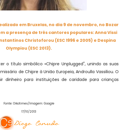
alizado em Bruxelas, no dia 9 de novembro, no Bozar
om a presença de três cantores populares: Anna Vissi
onstantinos Christoforou (ESC 1996 e 2005) e Despina
Olympiou (ESC 2013).
o título simbólico «Chipre Unplugged", unindo as suas
ssário de Chipre à União Europeia, Androulla Vassiliou. O
ir dinheiro para instituições de caridade para crianças
Fonte: Oikotimes/Imagem: Google
17/10/2013