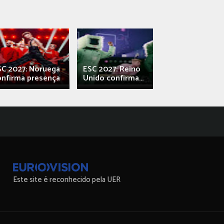
SC 2027: Noruega
ESC 2027: Reino
França: Alec e
onfirma presença
Unido confirma...
Qali" represen
Este site é reconhecido pela UER